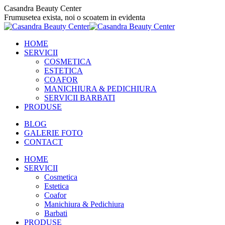
Skip
Casandra Beauty Center
to
Frumusetea exista, noi o scoatem in evidenta
content
HOME
SERVICII
COSMETICA
ESTETICA
COAFOR
MANICHIURA & PEDICHIURA
SERVICII BARBATI
PRODUSE
BLOG
GALERIE FOTO
CONTACT
HOME
SERVICII
Cosmetica
Estetica
Coafor
Manichiura & Pedichiura
Barbati
PRODUSE