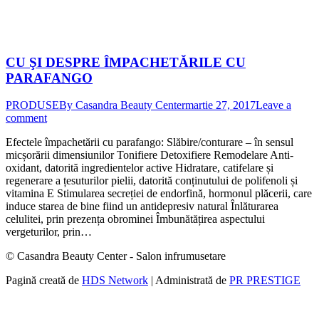
CU ŞI DESPRE ÎMPACHETĂRILE CU
PARAFANGO
PRODUSE
By
Casandra Beauty Center
martie 27, 2017
Leave a
comment
Efectele împachetării cu parafango: Slăbire/conturare – în sensul
micșorării dimensiunilor Tonifiere Detoxifiere Remodelare Anti-
oxidant, datorită ingredientelor active Hidratare, catifelare și
regenerare a țesuturilor pielii, datorită conținutului de polifenoli și
vitamina E Stimularea secreției de endorfină, hormonul plăcerii, care
induce starea de bine fiind un antidepresiv natural Înlăturarea
celulitei, prin prezența obrominei Îmbunătățirea aspectului
vergeturilor, prin…
© Casandra Beauty Center - Salon infrumusetare
Pagină creată de
HDS Network
| Administrată de
PR PRESTIGE