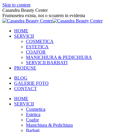
Skip to content
Casandra Beauty Center
Frumusetea exista, noi o scoatem in evidenta
HOME
SERVICII
COSMETICA
ESTETICA
COAFOR
MANICHIURA & PEDICHIURA
SERVICII BARBATI
PRODUSE
BLOG
GALERIE FOTO
CONTACT
HOME
SERVICII
Cosmetica
Estetica
Coafor
Manichiura & Pedichiura
Barbati