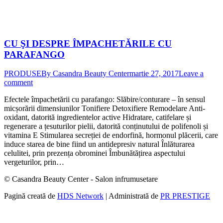
CU ŞI DESPRE ÎMPACHETĂRILE CU
PARAFANGO
PRODUSE
By
Casandra Beauty Center
martie 27, 2017
Leave a
comment
Efectele împachetării cu parafango: Slăbire/conturare – în sensul
micșorării dimensiunilor Tonifiere Detoxifiere Remodelare Anti-
oxidant, datorită ingredientelor active Hidratare, catifelare și
regenerare a țesuturilor pielii, datorită conținutului de polifenoli și
vitamina E Stimularea secreției de endorfină, hormonul plăcerii, care
induce starea de bine fiind un antidepresiv natural Înlăturarea
celulitei, prin prezența obrominei Îmbunătățirea aspectului
vergeturilor, prin…
© Casandra Beauty Center - Salon infrumusetare
Pagină creată de
HDS Network
| Administrată de
PR PRESTIGE