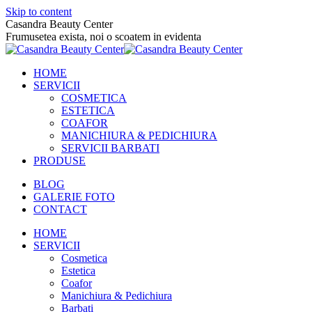
Skip to content
Casandra Beauty Center
Frumusetea exista, noi o scoatem in evidenta
HOME
SERVICII
COSMETICA
ESTETICA
COAFOR
MANICHIURA & PEDICHIURA
SERVICII BARBATI
PRODUSE
BLOG
GALERIE FOTO
CONTACT
HOME
SERVICII
Cosmetica
Estetica
Coafor
Manichiura & Pedichiura
Barbati