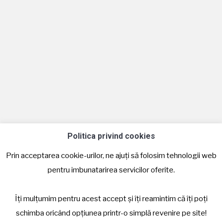
tehnologie Nugenesis
DIVERSE
By
Casandra Beauty Center
noiembrie 8, 2017
Leave a comment
Nu stiu despre voi dar eu intotdeauna am vrut
sa impac cumva si capra si varza atunci cand a
fost vorba de unghii. Cumva am vrut mereu sa
am unghii frumoase, lucioase si de durata insa
nu am incercat niciodata ceva mai mult decat
unghiile semi. De ce? Pentru ca mi-a fost
Politica privind cookies
mereu teama sa…
Prin acceptarea cookie-urilor, ne ajuți să folosim tehnologii web
pentru imbunatarirea servicilor oferite.
Îți mulțumim pentru acest accept și îți reamintim că îți poți
© Casandra Beauty Center - Salon infrumusetare
schimba oricând opțiunea printr-o simplă revenire pe site!
Pagină creată de
HDS Network
| Administrată de
PR