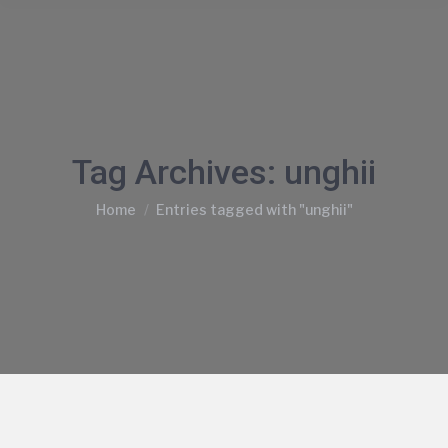
Tag Archives:
unghii
You are here:
Home
Entries tagged with "unghii"