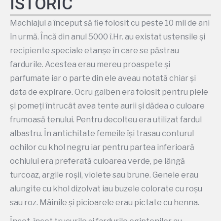
ISTORIC
Machiajul a început să fie folosit cu peste 10 mii de ani
în urmă. Încă din anul 5000 î.Hr. au existat ustensile și
recipiente speciale etanșe în care se păstrau
fardurile. Acestea erau mereu proaspete și
parfumate iar o parte din ele aveau notată chiar și
data de expirare. Ocru galben era folosit pentru piele
și pomeți întrucât avea tente aurii și dădea o culoare
frumoasă tenului. Pentru decolteu era utilizat fardul
albastru. În antichitate femeile își trasau conturul
ochilor cu khol negru iar pentru partea inferioară
ochiului era preferată culoarea verde, pe lângă
turcoaz, argile roșii, violete sau brune. Genele erau
alungite cu khol dizolvat iau buzele colorate cu roșu
sau roz. Mâinile și picioarele erau pictate cu henna.