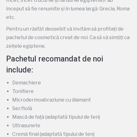
Încet, încet trucurile și fardurile egiptenilor au
început să fie renumite și în lumea largă: Grecia, Roma
etc.
Pentru un răsfăt deosebit vă invităm să profitați de
pachetul de cosmetică creat de noi. Ca să vă simțiți ca
zeițele egiptene.
Pachetul recomandat de noi
include:
Demachiere
Tonifiere
Microdermoabraziune cu diamant
Ser/fiolă
Mască de față (adaptată tipului de ten)
Ultrasunete
Cremă final (adaptată tipului de ten)