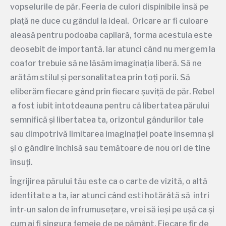
vopselurile de păr. Feeria de culori dispinibile însă pe
piață ne duce cu gândul la
ideal. Oricare ar fi culoare
aleasă pentru podoaba capilară, forma acestuia este
deosebit de importantă. Iar atunci când nu mergem la
coafor trebuie să ne lăsăm imaginația liberă. Să ne
arătăm stilul și personalitatea prin toți porii. Să
eliberăm fiecare gând prin fiecare șuviță de păr. Rebel
a fost iubit întotdeauna pentru că libertatea părului
semnifică și libertatea ta, orizontul gândurilor tale
sau dimpotrivă limitarea imaginației poate însemna și
și o gândire închisă sau temătoare de nou ori de tine
însuți.
Îngrijirea părului tău este ca o carte de vizită, o altă
identitate a ta, iar atunci când esti hotărâtă să intri
într-un salon de înfrumusețare, vrei să ieși pe ușă ca și
cum ai fi singura femeie de pe pământ. Fiecare fir de