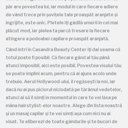
păr are povestea lui, iar modul în care fiecare adiere
de vând trece prin șuvițele tale proaspăt aranjate și
îngrijite, este unic. Pletele îți gâdilă umerii în cel mai
plăcut mod, iar pielea ta parcă tresare la fiecare
atingere a podoabei capilare proaspăt aranjată.
Când intri în Casandra Beauty Center îți dai seama că
totul poate fi posibil. Că fiecare gând al tău până
atunci imposibil, aici este posibil. Povestea visului tău
se poate împlini acum, pentru că ai ajuns acolo unde
trebuie. Aerul Hollywood-ului, îl regăsești la noi, iar
dacă nu ai pus piciorul niciodată pe tărâmul vedetelor,
atunci ai să îl simți în momentul în care te vei lăsa pe
mâna hairstylist-elor noastre. Alege din lista noastră
și un masaj capilar și te vei simți așa cum nici nu ai
visat. Te eliberezi de toate gândurile și te bucuri de