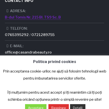
CONTACT INFO
ADRESA:
B-dul Tomis Nr. 215 Bl. TS9 Sc. B
TELEFON:
0765395292
/
0721289755
E-MAIL:
office@casandrabeauty.ro
Politica privind cookies
PROGRAM:
LUNI - SÂMBĂTĂ: 08:00 - 19:00
Prin acceptarea cookie-urilor, ne ajuți să folosim tehnologii web
DUMINICĂ:
CU PROGRAMARE
pentru imbunatarirea servicilor oferite.
Îți mulțumim pentru acest accept și îți reamintim că îți poți
© Casandra Beauty Center - Salon infrumusetare
schimba oricând opțiunea printr-o simplă revenire pe site!
Pagină creată de
HDS Network
| Administrată de
PR
Acceptare
PRESTIGE
Respinge
Detalii