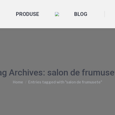
PRODUSE
BLOG
ag Archives:
salon de frumuse
You are here:
Home
Entries tagged with "salon de frumusete"