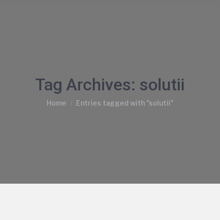
Tag Archives:
solutii
You are here:
Home
Entries tagged with "solutii"