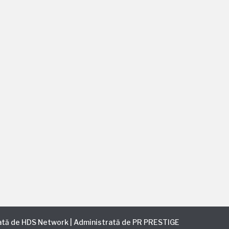
Detoxifiere Remodelare Anti-oxidant,
ului de polifenoli și vitamina E Stimularea
urarea celulitei, prin prezența obrominei
ată de
HDS Network
| Administrată de
PR PRESTIGE