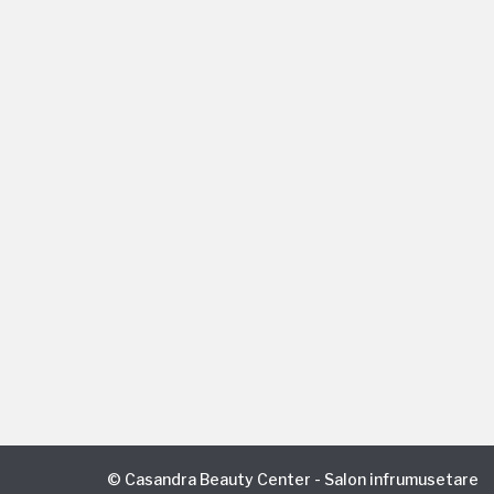
CU ŞI DESPRE ÎMPACHETĂRILE C
PRODUSE
By
Casandra Beauty Center
marti
Efectele împachetării cu parafango: Slăbir
datorită ingredientelor active Hidratare, ca
secreției de endorfină, hormonul plăcerii, c
Îmbunătățirea aspectului vergeturilor, pri
© Casandra Beauty Center - Salon infrumusetare