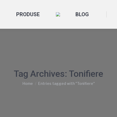
PRODUSE
BLOG
Tag Archives:
Tonifiere
You are here:
Home
Entries tagged with "Tonifiere"