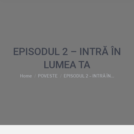
EPISODUL 2 – INTRĂ ÎN
LUMEA TA
You are here:
Home
POVESTE
EPISODUL 2 – INTRĂ ÎN…