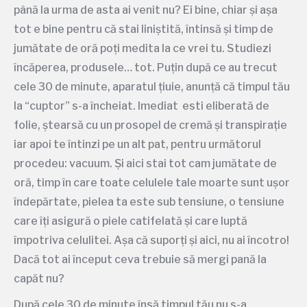
până la urma de asta ai venit nu? Ei bine, chiar și așa
tot e bine pentru că stai liniștită, întinsă și timp de
jumătate de oră poți medita la ce vrei tu. Studiezi
încăperea, produsele… tot. Puțin după ce au trecut
cele 30 de minute, aparatul țiuie, anunță că timpul tău
la “cuptor” s-a încheiat. Imediat esti eliberată de
folie, ștearsă cu un prosopel de cremă și transpirație
iar apoi te întinzi pe un alt pat, pentru următorul
procedeu: vacuum. Și aici stai tot cam jumătate de
oră, timp în care toate celulele tale moarte sunt ușor
îndepărtate, pielea ta este sub tensiune, o tensiune
care îți asigură o piele catifelată și care luptă
împotriva celulitei. Așa că suporți și aici, nu ai încotro!
Dacă tot ai început ceva trebuie să mergi pană la
capăt nu?
După cele 30 de minute însă timpul tău nu s-a