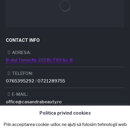
CONTACT INFO
ADRESA:
B-dul Tomis Nr. 215 Bl. TS9 Sc. B
TELEFON:
0765395292
/
0721289755
E-MAIL:
office@casandrabeauty.ro
Politica privind cookies
PROGRAM:
LUNI - SÂMBĂTĂ: 08:00 - 19:00
Prin acceptarea cookie-urilor, ne ajuți să folosim tehnologii web