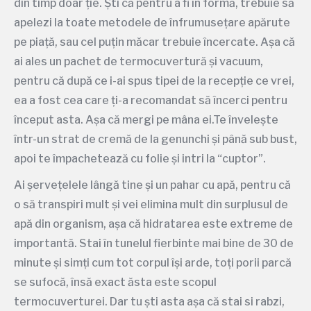
din timp doar ție. Ști că pentru a fi în formă, trebuie să
apelezi la toate metodele de înfrumusețare apărute
pe piață, sau cel puțin măcar trebuie încercate. Așa că
ai ales un pachet de termocuvertură și vacuum,
pentru că după ce i-ai spus tipei de la recepție ce vrei,
ea a fost cea care ți-a recomandat să încerci pentru
început asta. Așa că mergi pe mâna ei.Te învelește
într-un strat de cremă de la genunchi și până sub bust,
apoi te împachetează cu folie și intri la “cuptor”.
Ai șervețelele lângă tine și un pahar cu apă, pentru că
o să transpiri mult și vei elimina mult din surplusul de
apă din organism, așa că hidratarea este extreme de
importantă. Stai în tunelul fierbinte mai bine de 30 de
minute și simți cum tot corpul își arde, toți porii parcă
se sufocă, însă exact ăsta este scopul
termocuverturei. Dar tu ști asta așa că stai si rabzi,